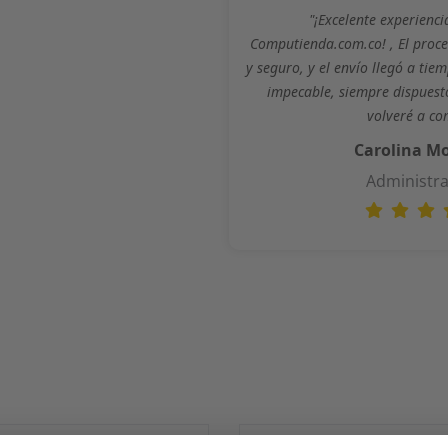
"¡Excelente experienc
Computienda.com.co! , El proc
y seguro, y el envío llegó a tiem
impecable, siempre dispuest
volveré a co
Carolina M
Administr