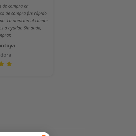
ia de compra en
eso de compra fue rápido
po. La atención al cliente
os a ayudar. Sin duda,
mprar.
ontoya
adora