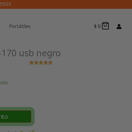
esos
Portátiles
$
0
-170 usb negro
bles
ito