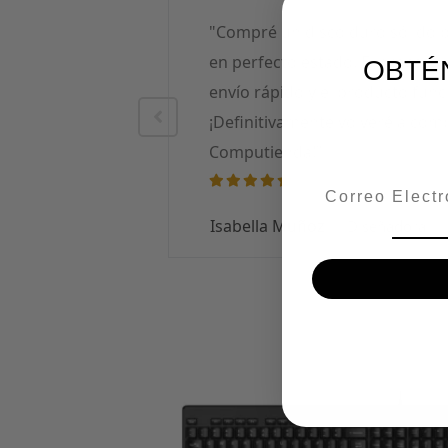
a tenía mi
"Compré un disco duro sólido p
nía bien
en perfecto estado. El proceso d
OBTÉ
l producto
envío rápido y el producto func
mpra!"
¡Definitivamente volveré a com
Computienda!"
Email
Isabella Muñoz
Diseñadora