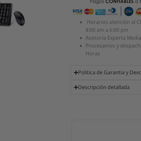
170
usb
negro
Horarios atención al C
cantidad
8:00 am a 6:00 pm
Asesoría Experta Med
Procesamos y despach
Horas
Politica de Garantia y Dev
Descripción detallada