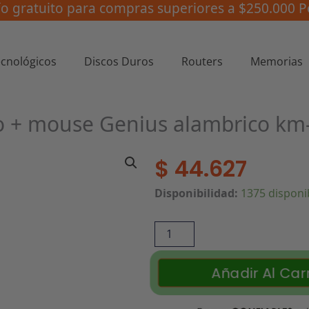
ío gratuito para compras superiores a $250.000 P
ecnológicos
Discos Duros
Routers
Memorias
 + mouse Genius alambrico km
$
44.627
Combo
Disponibilidad:
1375 disponi
teclado
+
mouse
Genius
Añadir Al Carr
alambrico
km-