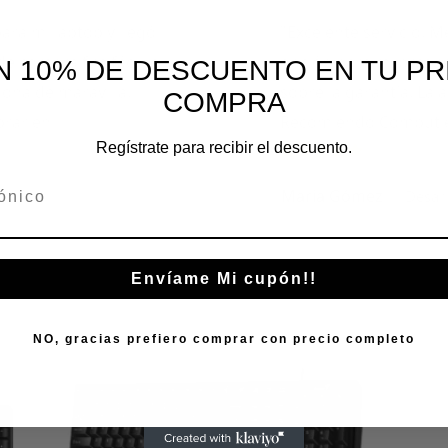
ara mi laptop y llegó
"Excelente servicio. M
e compra fue fácil, el
opción para mi presu
N 10% DE DESCUENTO EN TU PR
iona de maravilla.
sobre la garantía. La 
COMPRA
prar en
Recomiendo Computie
Regístrate para recibir el descuento.
María Gómez
Desar
Productos relacionados
Envíame Mi cupón!!
NO, gracias prefiero comprar con precio completo