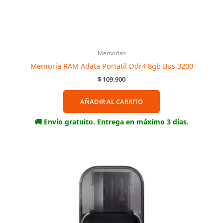
OBTÉN 10% DE DESCUENTO EN TU PRIMERA
COMPRA
Regístrate para recibir el descuento.
Memorias
Email
Memoria RAM Adata Portatil Ddr4 8gb Bus 3200
$
109.900
Envíame Mi cupón!!
AÑADIR AL CARRITO
NO, gracias prefiero comprar con precio completo
🚚 Envío gratuito. Entrega en máximo 3 días.