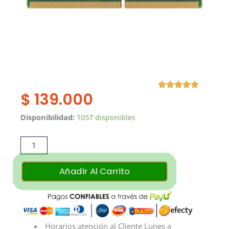
$
139.000
Memoria
Disponibilidad:
1057 disponibles
RAM
Adata
Pc
DDR4
Añadir Al Carrito
4GB
Bus
2666MHz
cantidad
Horarios atención al Cliente Lunes a