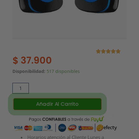
$
37.900
Parlante
Disponibilidad:
517 disponibles
Genius
SP-
Q180
USB
Añadir Al Carrito
Azul
cantidad
Horarios atención al Cliente Lunes a