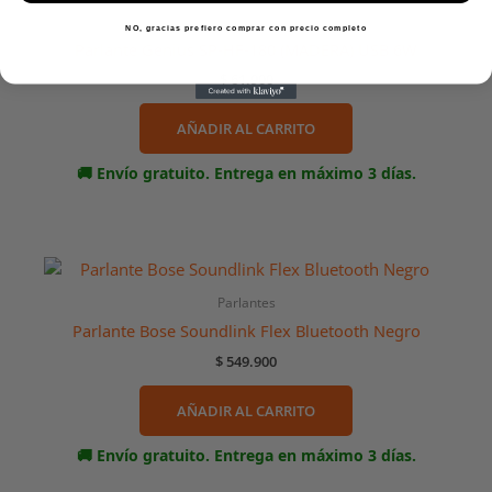
Parlantes
NO, gracias prefiero comprar con precio completo
Parlante Genius SP-HF-180 (MADERA) USB 6W
$
61.900
AÑADIR AL CARRITO
🚚 Envío gratuito. Entrega en máximo 3 días.
Parlantes
Parlante Bose Soundlink Flex Bluetooth Negro
$
549.900
AÑADIR AL CARRITO
🚚 Envío gratuito. Entrega en máximo 3 días.