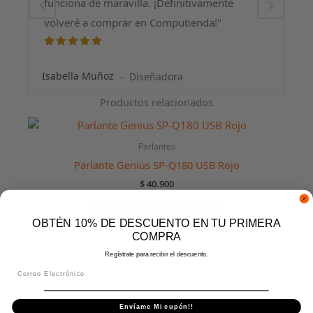
funciona de maravilla. ¡Definitivamente
volveré a comprar en Computienda!"
Isabella Muñoz
Diseñadora
Productos relacionados
Parlantes
Parlante Genius SP-Q180 USB Rojo
$
40.900
AÑADIR AL CARRITO
OBTÉN 10% DE DESCUENTO EN TU PRIMERA
COMPRA
🚚 Envío gratuito. Entrega en máximo 3 días.
Regístrate para recibir el descuento.
Email
Envíame Mi cupón!!